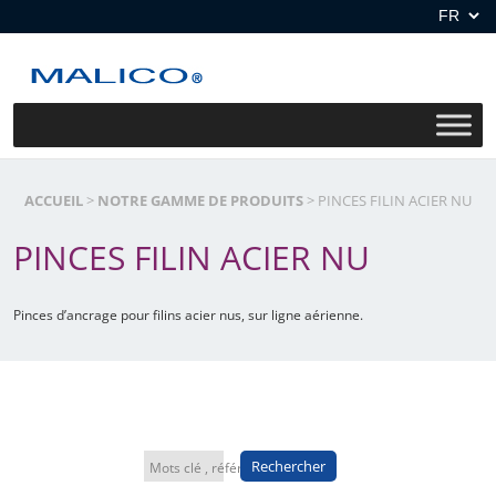
Aller
au
contenu
ACCUEIL
>
NOTRE GAMME DE PRODUITS
>
PINCES FILIN ACIER NU
PINCES FILIN ACIER NU
Pinces d’ancrage pour filins acier nus, sur ligne aérienne.
Rechercher