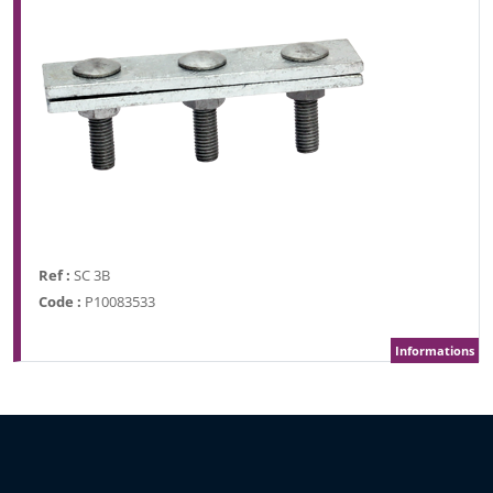
Ref :
SC 3B
Code :
P10083533
Informations